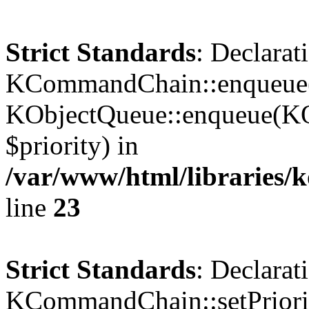
Strict Standards
: Declarat
KCommandChain::enqueue()
KObjectQueue::enqueue(KO
$priority) in
/var/www/html/libraries
line
23
Strict Standards
: Declarat
KCommandChain::setPriorit