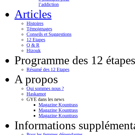
l’addiction
Articles
Histoires
Témoignages
Conseils et Suggestions
12 Etapes
Q & R
Hizouk
Programme des 12 étape
Résumé des 12 Etapes
A propos
Qui sommes nous ?
Haskamot
GYE dans les news
Magazine Kountrass
Magazine Kountrass
Magazine Kountrass
Informations supplément
Pour les femmes dépendantes