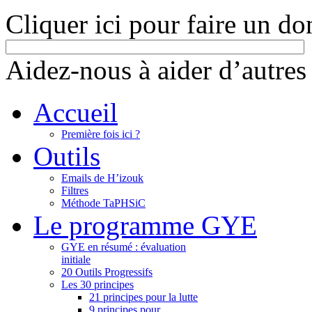
Cliquer ici pour faire un do
Aidez-nous à aider d’autres
Accueil
Première fois ici ?
Outils
Emails de H’izouk
Filtres
Méthode TaPHSiC
Le programme GYE
GYE en résumé : évaluation
initiale
20 Outils Progressifs
Les 30 principes
21 principes pour la lutte
9 principes pour