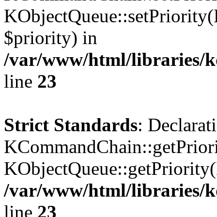
KObjectQueue::setPriority(
$priority) in
/var/www/html/libraries
line
23
Strict Standards
: Declarat
KCommandChain::getPriorit
KObjectQueue::getPriority(
/var/www/html/libraries
line
23