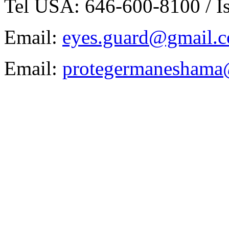
Tel USA: 646-600-8100 / I
Email:
eyes.guard@gmail.co
Email:
protegermaneshama@