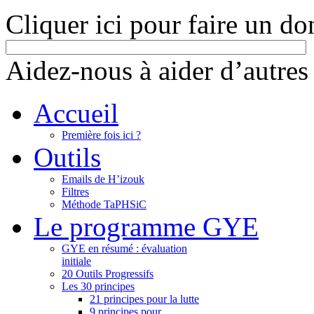
Cliquer ici pour faire un do
Aidez-nous à aider d’autres
Accueil
Première fois ici ?
Outils
Emails de H’izouk
Filtres
Méthode TaPHSiC
Le programme GYE
GYE en résumé : évaluation
initiale
20 Outils Progressifs
Les 30 principes
21 principes pour la lutte
9 principes pour