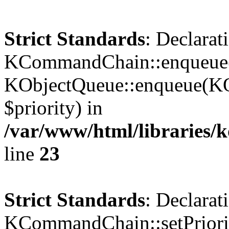
Strict Standards
: Declarat
KCommandChain::enqueue()
KObjectQueue::enqueue(KO
$priority) in
/var/www/html/libraries
line
23
Strict Standards
: Declarat
KCommandChain::setPriorit