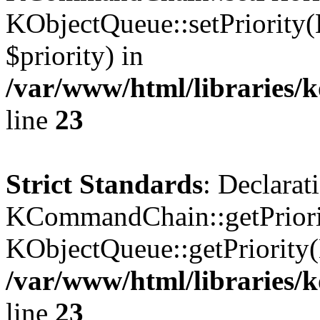
KObjectQueue::setPriority(
$priority) in
/var/www/html/libraries
line
23
Strict Standards
: Declarat
KCommandChain::getPriorit
KObjectQueue::getPriority(
/var/www/html/libraries
line
23