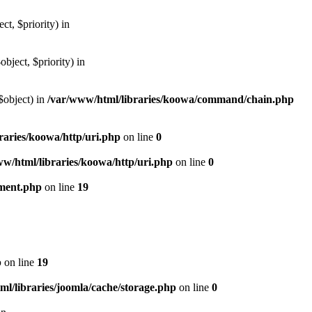
, $priority) in
ject, $priority) in
$object) in
/var/www/html/libraries/koowa/command/chain.php
raries/koowa/http/uri.php
on line
0
w/html/libraries/koowa/http/uri.php
on line
0
ument.php
on line
19
p
on line
19
l/libraries/joomla/cache/storage.php
on line
0