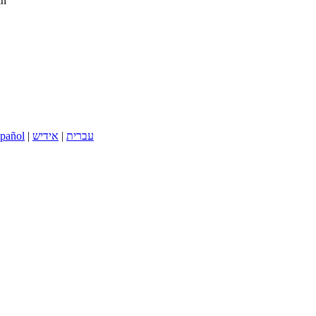
in
pañol
|
אידיש
|
עברית