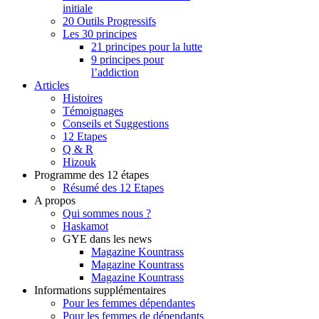
initiale
20 Outils Progressifs
Les 30 principes
21 principes pour la lutte
9 principes pour
l’addiction
Articles
Histoires
Témoignages
Conseils et Suggestions
12 Etapes
Q & R
Hizouk
Programme des 12 étapes
Résumé des 12 Etapes
A propos
Qui sommes nous ?
Haskamot
GYE dans les news
Magazine Kountrass
Magazine Kountrass
Magazine Kountrass
Informations supplémentaires
Pour les femmes dépendantes
Pour les femmes de dépendants