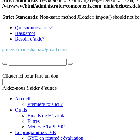
Strict Standards
: Declaration of ComNinjaHelperDefault::__call() s
/var/www/html/administrator/components/com_ninja/helpers/def
Strict Standards
: Non-static method JLoader::import() should not be 
Qui sommes-nous?
Haskamot
Besoin d’aide?
protegermaneshama@gmail.com
Cliquer ici pour faire un don
Aidez-nous à aider d’autres
Accueil
Première fois ici ?
Outils
Emails de H’izouk
Filtres
Méthode TaPHSiC
Le programme GYE
GYE en résumé : évaluation