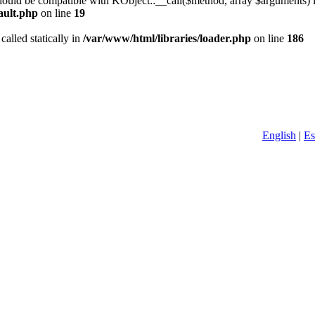
hould be compatible with KObject::__call($method, array $arguments) 
ault.php
on line
19
called statically in
/var/www/html/libraries/loader.php
on line
186
English
|
Es