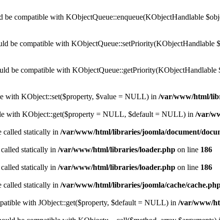
 be compatible with KObjectQueue::enqueue(KObjectHandlable $object
ld be compatible with KObjectQueue::setPriority(KObjectHandlable $ob
uld be compatible with KObjectQueue::getPriority(KObjectHandlable 
ble with KObject::set($property, $value = NULL) in
/var/www/html/lib
ible with KObject::get($property = NULL, $default = NULL) in
/var/ww
 called statically in
/var/www/html/libraries/joomla/document/doc
called statically in
/var/www/html/libraries/loader.php
on line
186
called statically in
/var/www/html/libraries/loader.php
on line
186
 called statically in
/var/www/html/libraries/joomla/cache/cache.ph
mpatible with JObject::get($property, $default = NULL) in
/var/www/htm