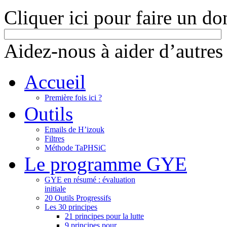
Cliquer ici pour faire un do
Aidez-nous à aider d’autres
Accueil
Première fois ici ?
Outils
Emails de H’izouk
Filtres
Méthode TaPHSiC
Le programme GYE
GYE en résumé : évaluation
initiale
20 Outils Progressifs
Les 30 principes
21 principes pour la lutte
9 principes pour