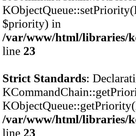
KObjectQueue::setPriority(
$priority) in
/var/www/html/libraries
line
23
Strict Standards
: Declarat
KCommandChain::getPriorit
KObjectQueue::getPriority(
/var/www/html/libraries
line
23