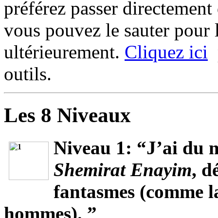
préférez passer directemen
vous pouvez le sauter pour 
ultérieurement.
Cliquez ici
p
outils.
Les 8 Niveaux
Niveau 1
: “J’ai du 
Shemirat
Enayim
, d
fantasmes (comme la
hommes). ”