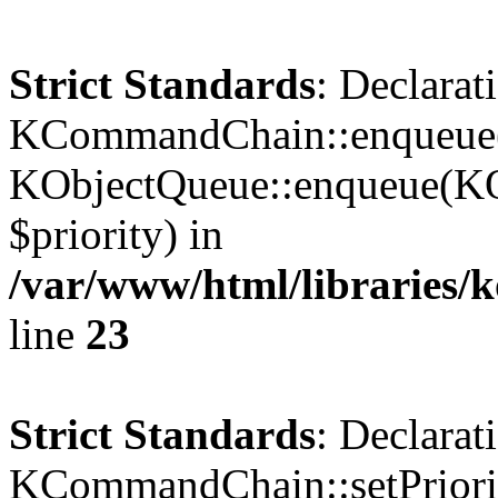
Strict Standards
: Declarat
KCommandChain::enqueue()
KObjectQueue::enqueue(KO
$priority) in
/var/www/html/libraries
line
23
Strict Standards
: Declarat
KCommandChain::setPriorit