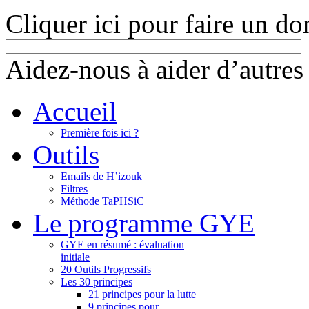
Cliquer ici pour faire un do
Aidez-nous à aider d’autres
Accueil
Première fois ici ?
Outils
Emails de H’izouk
Filtres
Méthode TaPHSiC
Le programme GYE
GYE en résumé : évaluation
initiale
20 Outils Progressifs
Les 30 principes
21 principes pour la lutte
9 principes pour