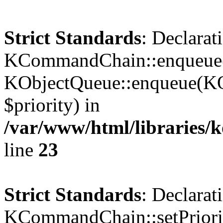
Strict Standards
: Declarat
KCommandChain::enqueue()
KObjectQueue::enqueue(KO
$priority) in
/var/www/html/libraries
line
23
Strict Standards
: Declarat
KCommandChain::setPriorit