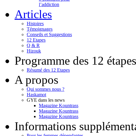
l’addiction
Articles
Histoires
Témoignages
Conseils et Suggestions
12 Etapes
Q & R
Hizouk
Programme des 12 étape
Résumé des 12 Etapes
A propos
Qui sommes nous ?
Haskamot
GYE dans les news
Magazine Kountrass
Magazine Kountrass
Magazine Kountrass
Informations supplément
Pour les femmes dépendantes