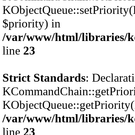
KObjectQueue::setPriority(
$priority) in
/var/www/html/libraries
line
23
Strict Standards
: Declarat
KCommandChain::getPriorit
KObjectQueue::getPriority(
/var/www/html/libraries
line
23