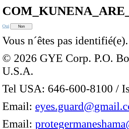
COM_KUNENA_ARE
Oui
Non
Vous n´êtes pas identifié(e).
© 2026 GYE Corp. P.O. Box
U.S.A.
Tel USA: 646-600-8100 / I
Email:
eyes.guard@gmail.co
Email:
protegermaneshama@