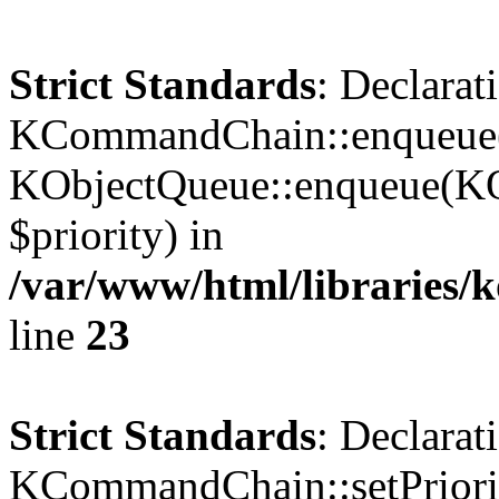
Strict Standards
: Declarat
KCommandChain::enqueue()
KObjectQueue::enqueue(KO
$priority) in
/var/www/html/libraries
line
23
Strict Standards
: Declarat
KCommandChain::setPriorit