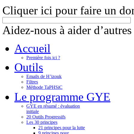
Cliquer ici pour faire un do
Aidez-nous à aider d’autres
Accueil
Première fois ici ?
Outils
Emails de H’izouk
Filtres
Méthode TaPHSiC
Le programme GYE
GYE en résumé : évaluation
initiale
20 Outils Progressifs
Les 30 principes
21 principes pour la lutte
9 principes pour