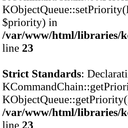
KObjectQueue::setPriority(
$priority) in
/var/www/html/libraries
line
23
Strict Standards
: Declarat
KCommandChain::getPriorit
KObjectQueue::getPriority(
/var/www/html/libraries
line
23