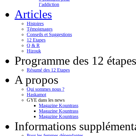
l’addiction
Articles
Histoires
Témoignages
Conseils et Suggestions
12 Etapes
Q & R
Hizouk
Programme des 12 étape
Résumé des 12 Etapes
A propos
Qui sommes nous ?
Haskamot
GYE dans les news
Magazine Kountrass
Magazine Kountrass
Magazine Kountrass
Informations supplément
Pour les femmes dépendantes