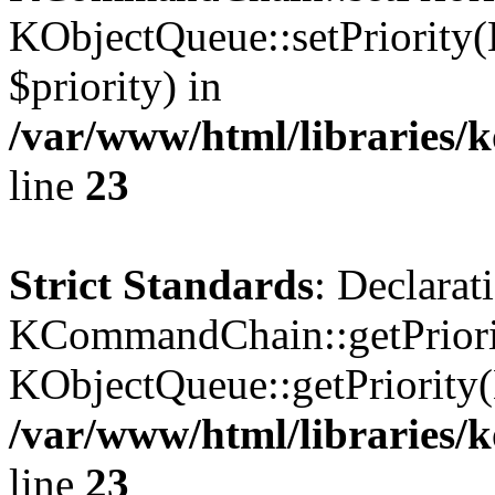
KObjectQueue::setPriority(
$priority) in
/var/www/html/libraries
line
23
Strict Standards
: Declarat
KCommandChain::getPriorit
KObjectQueue::getPriority(
/var/www/html/libraries
line
23