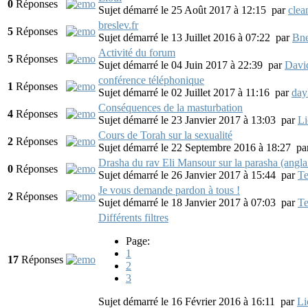
0
Réponses
Sujet démarré le 25 Août 2017 à 12:15
par
clea
breslev.fr
5
Réponses
Sujet démarré le 13 Juillet 2016 à 07:22
par
Bne
Activité du forum
5
Réponses
Sujet démarré le 04 Juin 2017 à 22:39
par
Davi
conférence téléphonique
1
Réponses
Sujet démarré le 02 Juillet 2017 à 11:16
par
day
Conséquences de la masturbation
4
Réponses
Sujet démarré le 23 Janvier 2017 à 13:03
par
Li
Cours de Torah sur la sexualité
2
Réponses
Sujet démarré le 22 Septembre 2016 à 18:27
pa
Drasha du rav Eli Mansour sur la parasha (angla
0
Réponses
Sujet démarré le 26 Janvier 2017 à 15:44
par
Te
Je vous demande pardon à tous !
2
Réponses
Sujet démarré le 18 Janvier 2017 à 07:03
par
Te
Différents filtres
Page:
1
17
Réponses
2
3
Sujet démarré le 16 Février 2016 à 16:11
par
Li