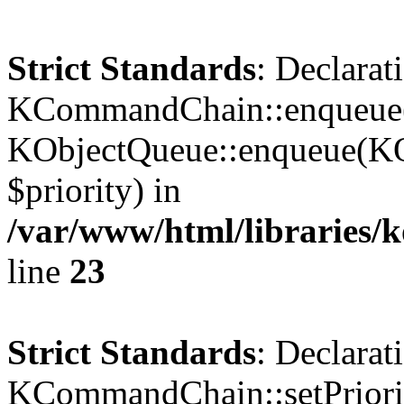
Strict Standards
: Declarat
KCommandChain::enqueue()
KObjectQueue::enqueue(KO
$priority) in
/var/www/html/libraries
line
23
Strict Standards
: Declarat
KCommandChain::setPriorit