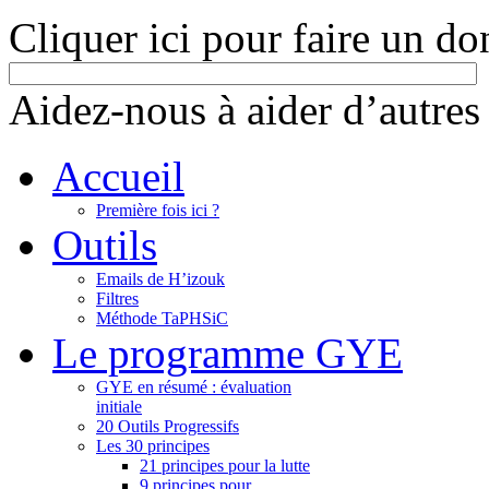
Cliquer ici pour faire un do
Aidez-nous à aider d’autres
Accueil
Première fois ici ?
Outils
Emails de H’izouk
Filtres
Méthode TaPHSiC
Le programme GYE
GYE en résumé : évaluation
initiale
20 Outils Progressifs
Les 30 principes
21 principes pour la lutte
9 principes pour